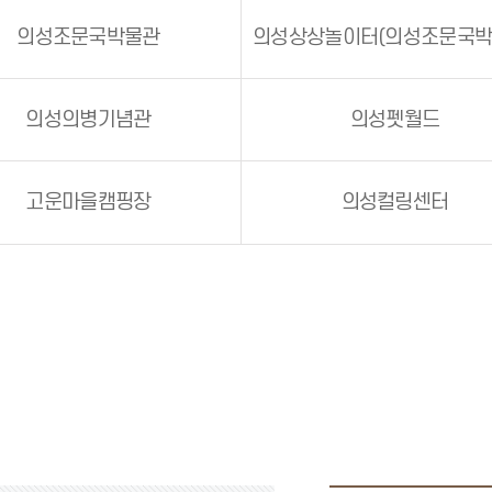
의성조문국박물관
의성의병기념관
의성펫월드
고운마을캠핑장
의성컬링센터