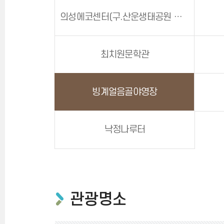
의성에코센터(구.산운생태공원 생태관)
최치원문학관
빙계얼음골야영장
낙정나루터
관광명소