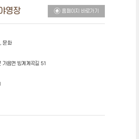
야영장
홈페이지 바로가기
, 문화
 가음면 빙계계곡길 51
1