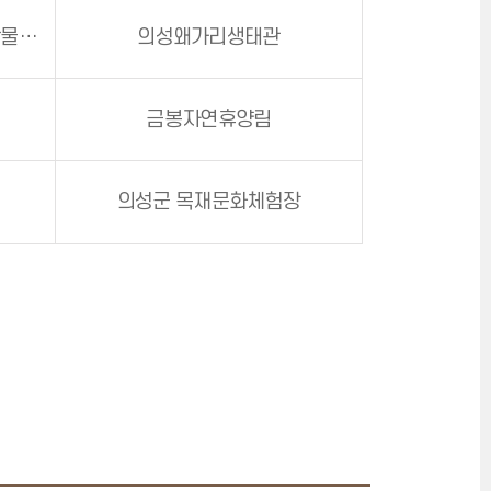
의성상상놀이터(의성조문국박물관 별관)
의성왜가리생태관
금봉자연휴양림
의성군 목재문화체험장