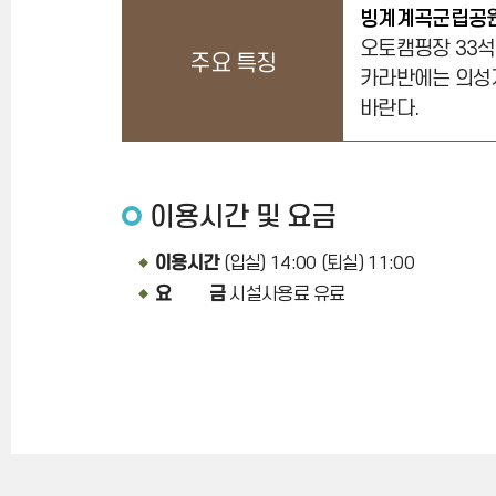
빙계계곡군립공
오토캠핑장 33석(
주요 특징
카라반에는 의성지
바란다.
이용시간 및 요금
이용시간
(입실) 14:00 (퇴실) 11:00
요 금
시설사용료 유료