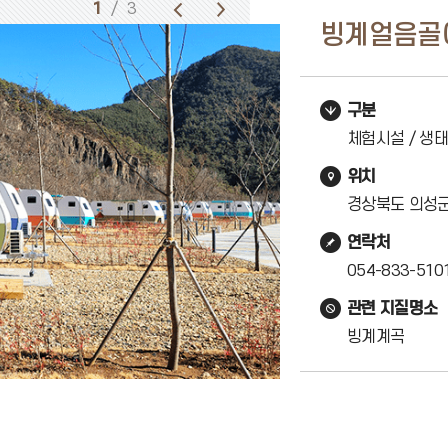
1
/ 3
빙계얼음골
구분
체험시설 / 생태
위치
경상북도 의성군
연락처
054-833-510
관련 지질명소
빙계계곡