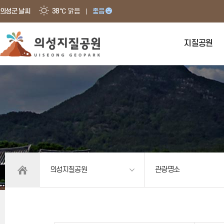
의성군 날씨
38℃
맑음
좋음
지질공원
의성지질공원
관광명소