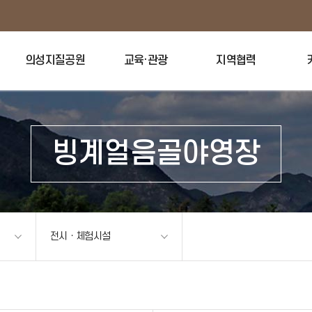
의성지질공원
교육·관광
지역협력
빙계얼음골야영장
전시ㆍ체험시설