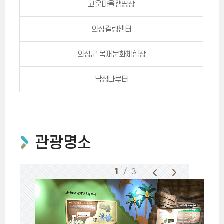
고운마을캠핑장
의성컬링센터
의성군 목재문화체험장
낙정나루터
관광명소
1
/ 3