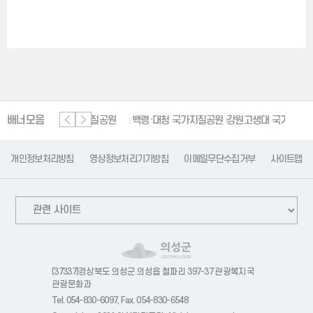
배너모음
단양 세계지질공원
백령·대청 국가지질공원
강원고생대 국가지질공원
한
개인정보처리방침
영상정보처리기기방침
이메일무단수집거부
사이트맵
(37337)경상북도 의성군 의성읍 철파리 397-37 관광복지국
관광문화과
Tel. 054-830-6097, Fax. 054-830-6548