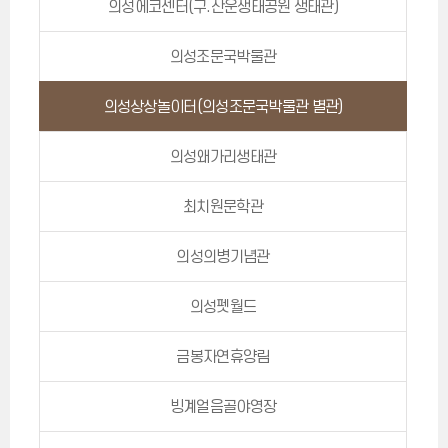
의성에코센터(구.산운생태공원 생태관)
의성조문국박물관
의성상상놀이터(의성조문국박물관 별관)
의성왜가리생태관
최치원문학관
의성의병기념관
의성펫월드
금봉자연휴양림
빙계얼음골야영장