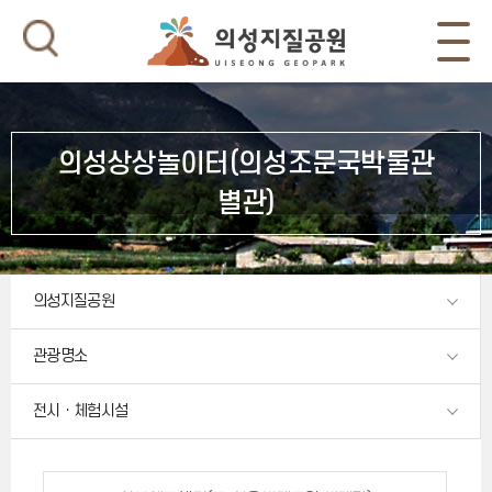
의성상상놀이터(의성조문국박물관
별관)
의성지질공원
관광명소
전시ㆍ체험시설