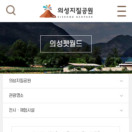
의성펫월드
의성지질공원
관광명소
전시ㆍ체험시설