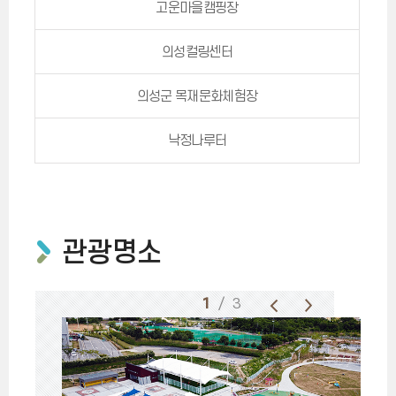
고운마을캠핑장
의성컬링센터
의성군 목재문화체험장
낙정나루터
관광명소
1
/ 3