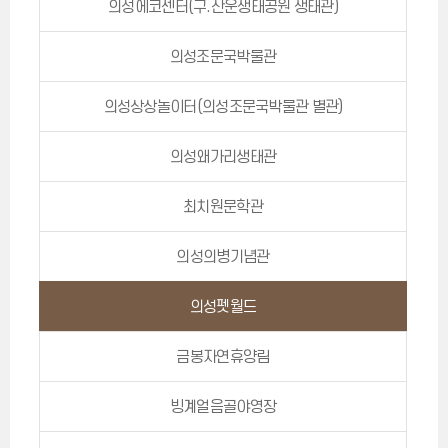
의성에코센터(구.산운생태공원 생태관)
의성조문국박물관
의성상상놀이터(의성조문국박물관 별관)
의성왜가리생태관
최치원문학관
의성의병기념관
의성펫월드
금봉자연휴양림
빙계얼음골야영장