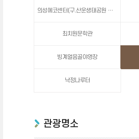
의성에코센터(구.산운생태공원 생태관)
최치원문학관
빙계얼음골야영장
낙정나루터
관광명소