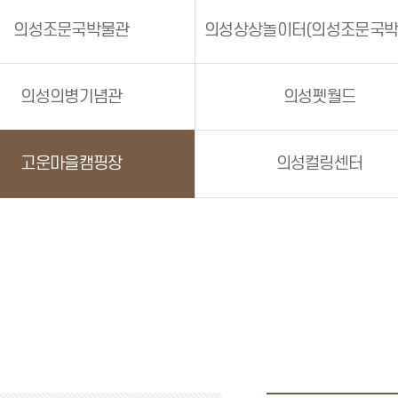
의성조문국박물관
의성의병기념관
의성펫월드
고운마을캠핑장
의성컬링센터