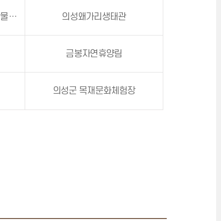
의성상상놀이터(의성조문국박물관 별관)
의성왜가리생태관
금봉자연휴양림
의성군 목재문화체험장