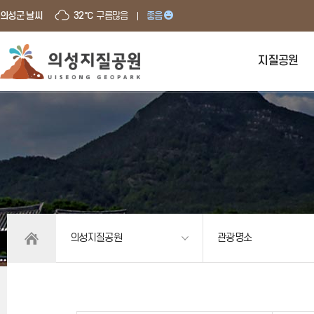
의성군 날씨
32℃
구름많음
좋음
지질공원
의성지질공원
관광명소