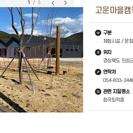
1
/ 3
고운마을캠
구분
체험시설 / 문화
위치
경상북도 의성군
연락처
054-833-244
관련 지질명소
점곡퇴적층