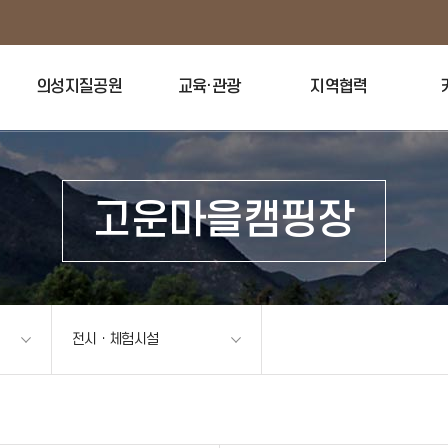
의성지질공원
교육·관광
지역협력
고운마을캠핑장
전시ㆍ체험시설