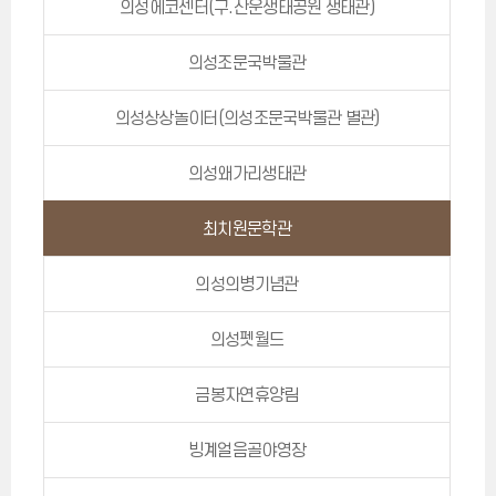
의성에코센터(구.산운생태공원 생태관)
의성조문국박물관
의성상상놀이터(의성조문국박물관 별관)
의성왜가리생태관
최치원문학관
의성의병기념관
의성펫월드
금봉자연휴양림
빙계얼음골야영장