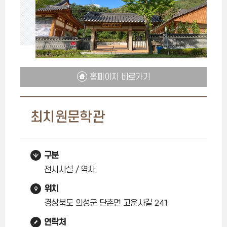
홈페이지 바로가기
최치원문학관
구분
전시시설 / 역사
위치
경상북도 의성군 단촌면 고운사길 241
연락처