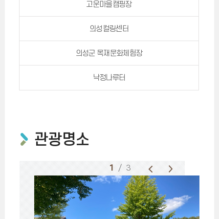
고운마을캠핑장
의성컬링센터
의성군 목재문화체험장
낙정나루터
관광명소
1
/ 3