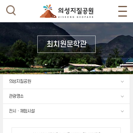
최치원문학관
의성지질공원
관광명소
전시ㆍ체험시설