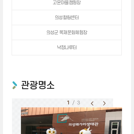
고운마을캠핑장
의성컬링센터
의성군 목재문화체험장
낙정나루터
관광명소
1
/ 3