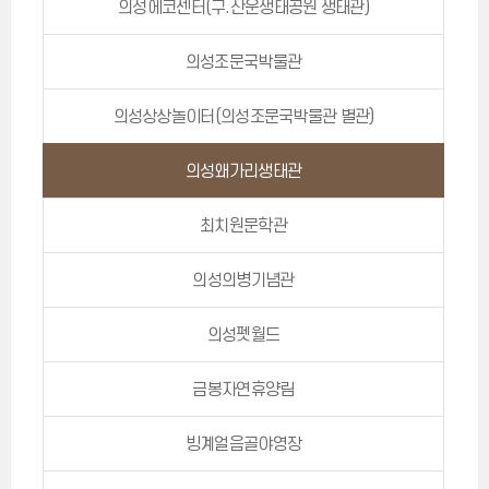
의성에코센터(구.산운생태공원 생태관)
의성조문국박물관
의성상상놀이터(의성조문국박물관 별관)
의성왜가리생태관
최치원문학관
의성의병기념관
의성펫월드
금봉자연휴양림
빙계얼음골야영장