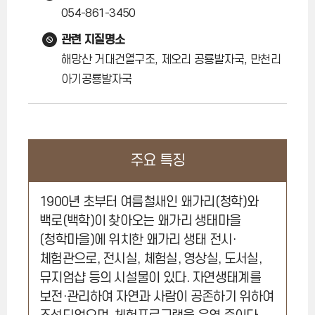
054-861-3450
관련 지질명소
해망산 거대건열구조, 제오리 공룡발자국, 만천리
아기공룡발자국
주요 특징
1900년 초부터 여름철새인 왜가리(청학)와
백로(백학)이 찾아오는 왜가리 생태마을
(청학마을)에 위치한 왜가리 생태 전시·
체험관으로, 전시실, 체험실, 영상실, 도서실,
뮤지엄샵 등의 시설물이 있다. 자연생태계를
보전·관리하여 자연과 사람이 공존하기 위하여