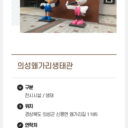
의성왜가리생태관
구분
전시시설 / 생태
위치
경상북도 의성군 신평면 왜가리길 1185
연락처