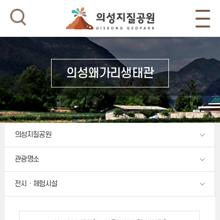
의성왜가리생태관
의성지질공원
관광명소
전시ㆍ체험시설