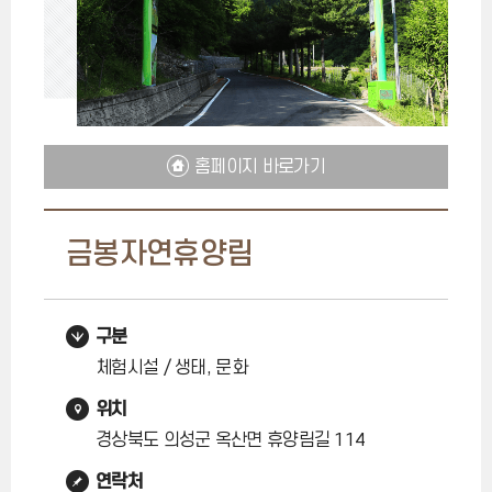
홈페이지 바로가기
금봉자연휴양림
구분
체험시설 / 생태, 문화
위치
경상북도 의성군 옥산면 휴양림길 114
연락처