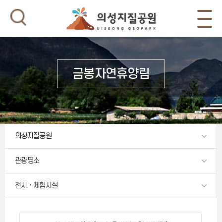
금봉자연휴양림
의성지질공원
관광명소
전시ㆍ체험시설