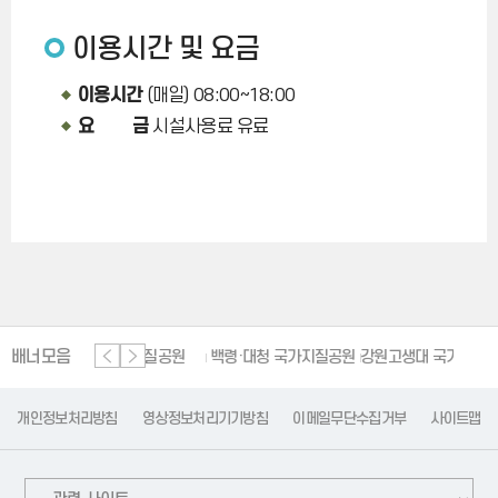
이용시간 및 요금
이용시간
(매일) 08:00~18:00
요 금
시설사용료 유료
배너모음
단양 세계지질공원
백령·대청 국가지질공원
강원고생대 국가지질공원
한
개인정보처리방침
영상정보처리기기방침
이메일무단수집거부
사이트맵