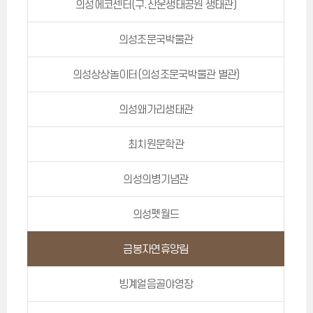
의성에코센터(구.산운생태공원 생태관)
의성조문국박물관
의성상상놀이터(의성조문국박물관 별관)
의성왜가리생태관
최치원문학관
의성의병기념관
의성펫월드
금봉자연휴양림
빙계얼음골야영장