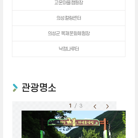
고운마을캠핑장
의성컬링센터
의성군 목재문화체험장
낙정나루터
관광명소
1
/ 3