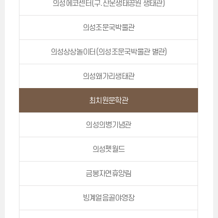
의성에코센터(구.산운생태공원 생태관)
의성조문국박물관
의성상상놀이터(의성조문국박물관 별관)
의성왜가리생태관
최치원문학관
의성의병기념관
의성펫월드
금봉자연휴양림
빙계얼음골야영장