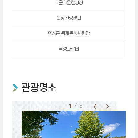
고운마을캠핑장
의성컬링센터
의성군 목재문화체험장
낙정나루터
관광명소
1
/ 3