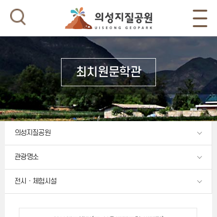
최치원문학관
의성지질공원
관광명소
전시ㆍ체험시설