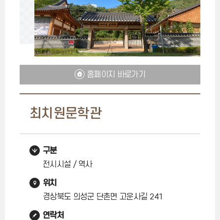
홈페이지 바로가기
최치원문학관
구분
전시시설 / 역사
위치
경상북도 의성군 단촌면 고운사길 241
연락처