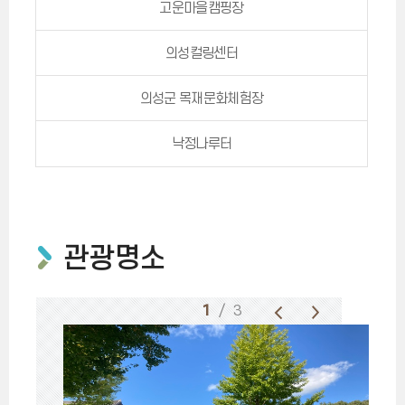
고운마을캠핑장
의성컬링센터
의성군 목재문화체험장
낙정나루터
관광명소
1
/ 3