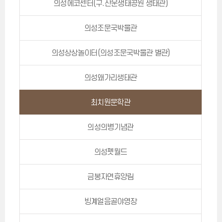
의성에코센터(구.산운생태공원 생태관)
의성조문국박물관
의성상상놀이터(의성조문국박물관 별관)
의성왜가리생태관
최치원문학관
의성의병기념관
의성펫월드
금봉자연휴양림
빙계얼음골야영장