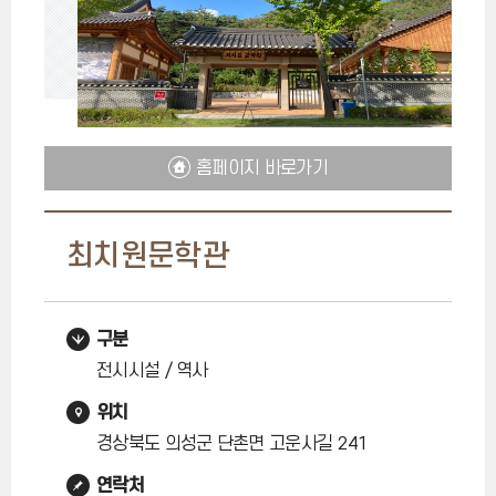
홈페이지 바로가기
최치원문학관
구분
전시시설 / 역사
위치
경상북도 의성군 단촌면 고운사길 241
연락처