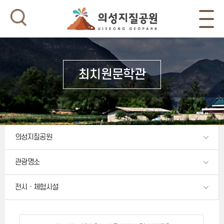
최치원문학관
의성지질공원
관광명소
전시ㆍ체험시설