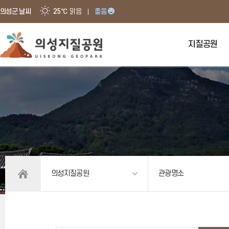
의성군 날씨
25℃
맑음
좋음
지질공원
의성지질공원
관광명소