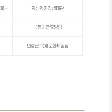
의성상상놀이터(의성조문국박물관 별관)
의성왜가리생태관
금봉자연휴양림
의성군 목재문화체험장