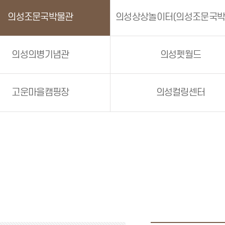
의성조문국박물관
의성의병기념관
의성펫월드
고운마을캠핑장
의성컬링센터