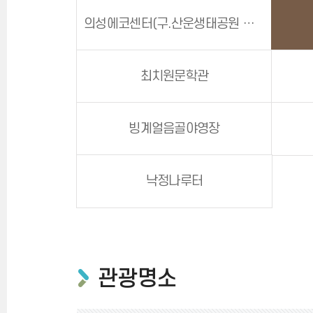
의성에코센터(구.산운생태공원 생태관)
최치원문학관
빙계얼음골야영장
낙정나루터
관광명소