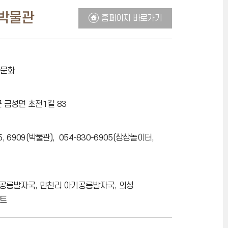
박물관
홈페이지 바로가기
사문화
 금성면 초전1길 83
15, 6909(박물관), 054-830-6905(상상놀이터,
 공룡발자국, 만천리 아기공룡발자국, 의성
트