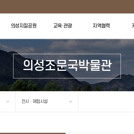
의성지질공원
교육·관광
지역협력
의성조문국박물관
전시ㆍ체험시설