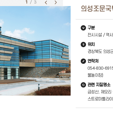
1
/ 3
의성조문국
구분
전시시설 / 역
위치
경상북도 의성군
연락처
054-830-69
물놀이장)
관련 지질명소
금성산, 제오리
스트로마톨라이