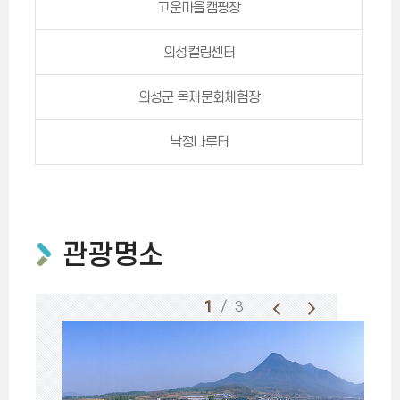
고운마을캠핑장
의성컬링센터
의성군 목재문화체험장
낙정나루터
관광명소
1
/ 3