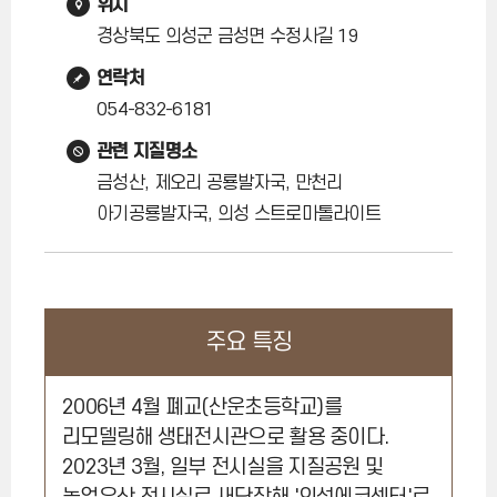
위치
경상북도 의성군 금성면 수정사길 19
연락처
054-832-6181
관련 지질명소
금성산, 제오리 공룡발자국, 만천리
아기공룡발자국, 의성 스트로마톨라이트
주요 특징
2006년 4월 폐교(산운초등학교)를
리모델링해 생태전시관으로 활용 중이다.
2023년 3월, 일부 전시실을 지질공원 및