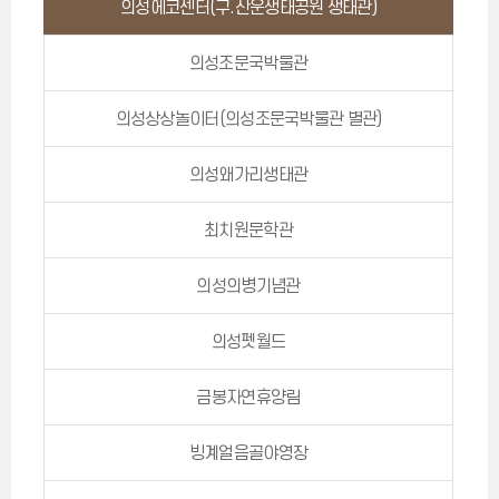
의성에코센터(구.산운생태공원 생태관)
의성조문국박물관
의성상상놀이터(의성조문국박물관 별관)
의성왜가리생태관
최치원문학관
의성의병기념관
의성펫월드
금봉자연휴양림
빙계얼음골야영장