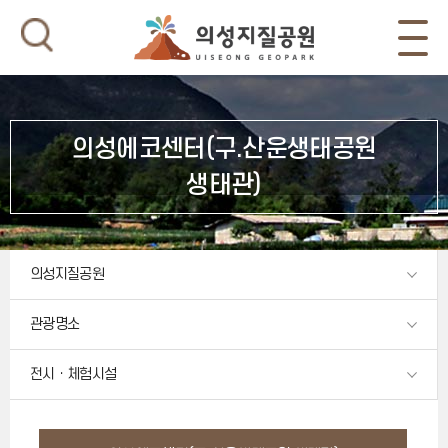
의성에코센터(구.산운생태공원
생태관)
의성지질공원
관광명소
전시ㆍ체험시설