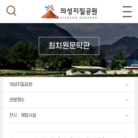
최치원문학관
의성지질공원
관광명소
전시ㆍ체험시설