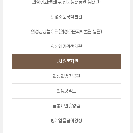
의성에코센터(구.산운생태공원 생태관)
의성조문국박물관
의성상상놀이터(의성조문국박물관 별관)
의성왜가리생태관
최치원문학관
의성의병기념관
의성펫월드
금봉자연휴양림
빙계얼음골야영장