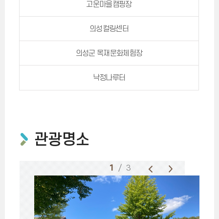
고운마을캠핑장
의성컬링센터
의성군 목재문화체험장
낙정나루터
관광명소
1
/ 3