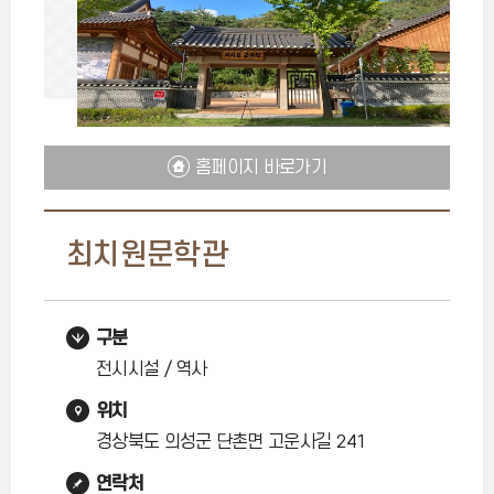
홈페이지 바로가기
최치원문학관
구분
전시시설 / 역사
위치
경상북도 의성군 단촌면 고운사길 241
연락처