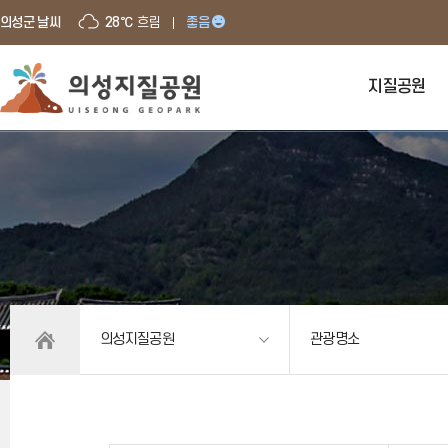
의성군 날씨
28℃
흐림
좋음
지질공원
의성지질공원
관광명소