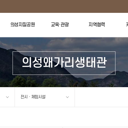
의성지질공원
교육·관광
지역협력
의성왜가리생태관
전시ㆍ체험시설