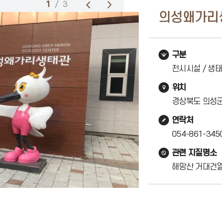
1
/ 3
의성왜가리
구분
전시시설 / 생태
위치
경상북도 의성군
연락처
054-861-345
관련 지질명소
해망산 거대건열