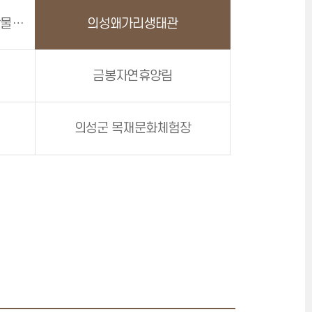
의성상상놀이터(의성조문국박물관 별관)
의성왜가리생태관
금봉자연휴양림
의성군 목재문화체험장