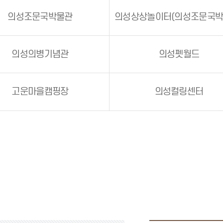
의성조문국박물관
의성의병기념관
의성펫월드
고운마을캠핑장
의성컬링센터