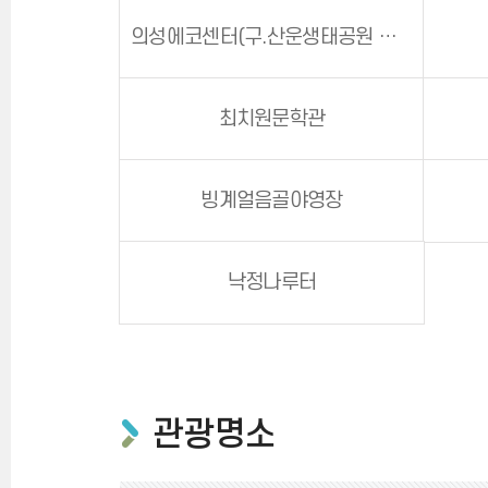
의성에코센터(구.산운생태공원 생태관)
최치원문학관
빙계얼음골야영장
낙정나루터
관광명소