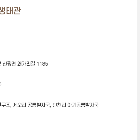
생태관
 신평면 왜가리길 1185
0
구조, 제오리 공룡발자국, 만천리 아기공룡발자국