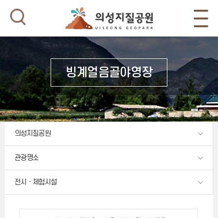
빙계얼음골야영장
의성지질공원
관광명소
전시ㆍ체험시설