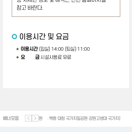
등 자세한 정보 및 에약은 관련 홈페이지를
참고 바란다.
이용시간 및 요금
이용시간
(입실) 14:00 (퇴실) 11:00
요 금
시설사용료 유료
배너모음
단양 세계지질공원
백령·대청 국가지질공원
강원고생대 국가지질공원
한