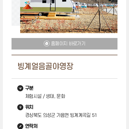
홈페이지 바로가기
빙계얼음골야영장
구분
체험시설 / 생태, 문화
위치
경상북도 의성군 가음면 빙계계곡길 51
연락처