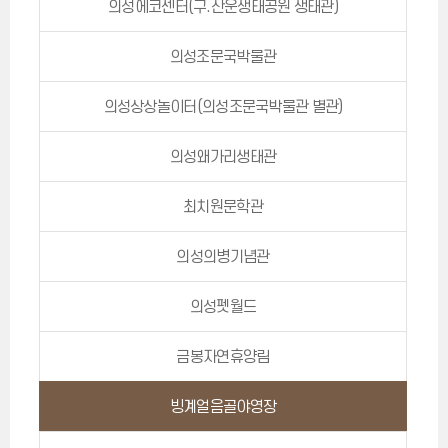
의성에코센터(구.산운생태공원 생태관)
의성조문국박물관
의성상상놀이터(의성조문국박물관 별관)
의성왜가리생태관
최치원문학관
의성의병기념관
의성펫월드
금봉자연휴양림
빙계얼음골야영장