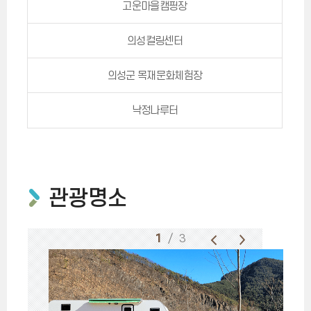
고운마을캠핑장
의성컬링센터
의성군 목재문화체험장
낙정나루터
관광명소
1
/ 3