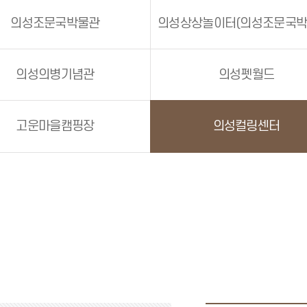
의성조문국박물관
의성의병기념관
의성펫월드
고운마을캠핑장
의성컬링센터