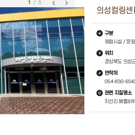
1
/ 5
의성컬링센
구분
체험시설 / 문화
위치
경상북도 의성군
연락처
054-830-654
관련 지질명소
치선리 베틀바