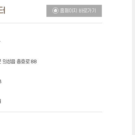
터
홈페이지 바로가기
 의성읍 충효로 88
3
위