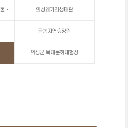
의성상상놀이터(의성조문국박물관 별관)
의성왜가리생태관
금봉자연휴양림
의성군 목재문화체험장