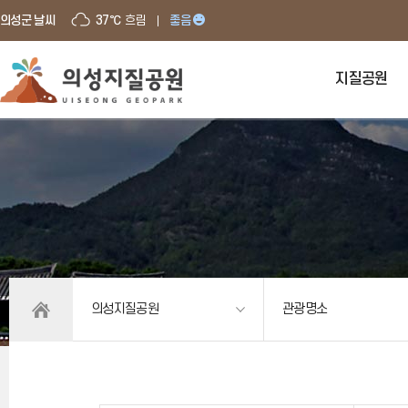
의성군 날씨
37℃
흐림
좋음
지질공원
의성지질공원
관광명소