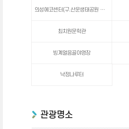
의성에코센터(구.산운생태공원 생태관)
최치원문학관
빙계얼음골야영장
낙정나루터
관광명소