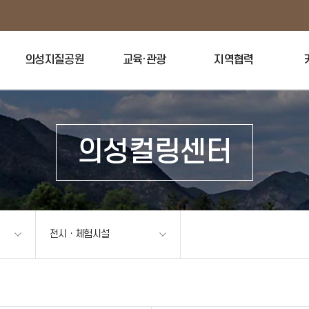
의성지질공원
교육·관광
지역협력
의성컬링센터
전시ㆍ체험시설