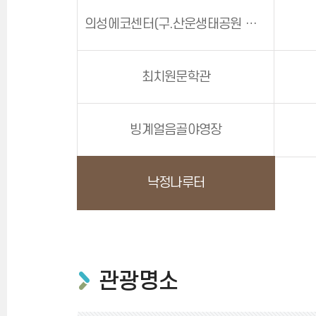
의성에코센터(구.산운생태공원 생태관)
최치원문학관
빙계얼음골야영장
낙정나루터
관광명소