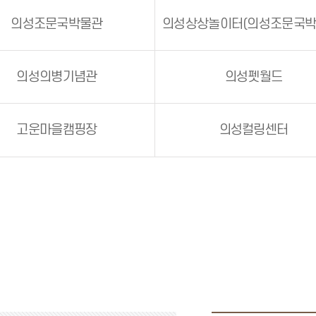
의성조문국박물관
의성의병기념관
의성펫월드
고운마을캠핑장
의성컬링센터