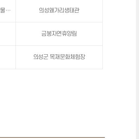
의성상상놀이터(의성조문국박물관 별관)
의성왜가리생태관
금봉자연휴양림
의성군 목재문화체험장