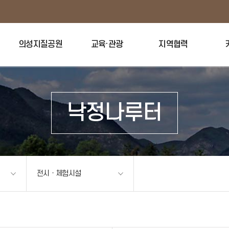
의성지질공원
교육·관광
지역협력
낙정나루터
전시ㆍ체험시설