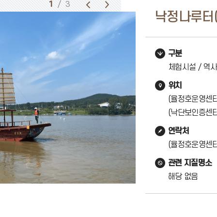
1
/ 3
낙정나루터(
구분
체험시설 / 역사
위치
(율정호운영센터)
(낙단보인증센터)
연락처
(율정호운영센터) 
관련 지질명소
해당 없음