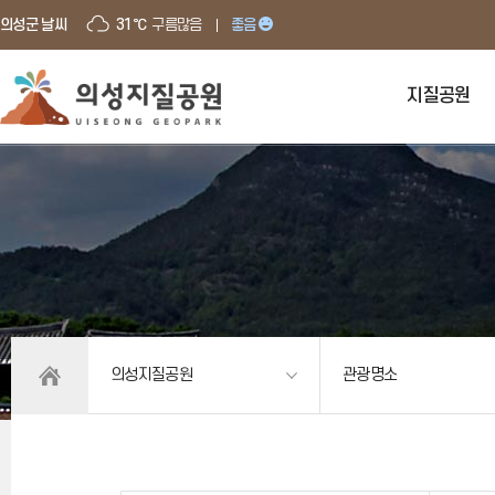
의성군 날씨
31℃
구름많음
좋음
지질공원
의성지질공원
관광명소