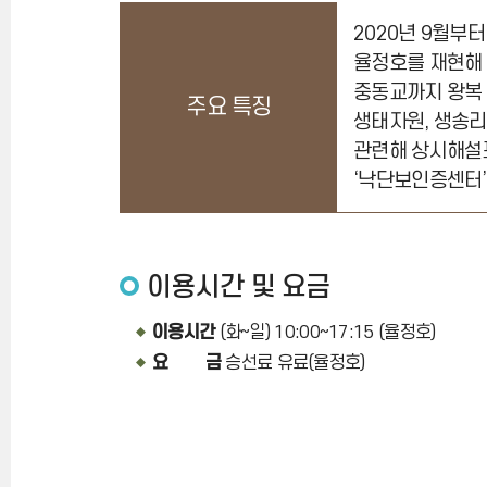
2020년 9월부
율정호를 재현해 
중동교까지 왕복 
주요 특징
생태자원, 생송리
관련해 상시해설프
‘낙단보인증센터’
이용시간 및 요금
이용시간
(화~일) 10:00~17:15 (율정호)
요 금
승선료 유료(율정호)