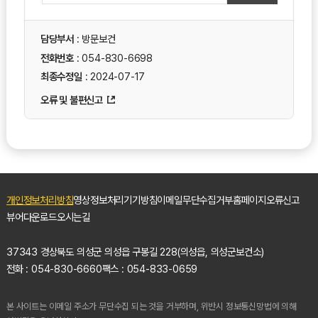
담당부서
: 방문보건
전화번호
: 054-830-6698
최종수정일
: 2024-07-17
오류 및 불편신고
개인정보처리방침
영상정보처리기기방침
이메일무단수집거부
홈페이지오류신고
뷰어다운로드
오시는길
37343 경상북도 의성군 의성읍 구봉길 228(의성읍, 의성군보건소)
전화 : 054-830-6660
팩스 : 054-833-0659
본 사이트는 이메일 주소가 무단수집 되는 것을 거부하며, 위반시 정보통신망법에 의해