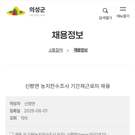
메뉴열기
검색열기
채용정보
소통참여
채용정보
신평면 농지전수조사 기간제근로자 채용
작성자
신평면
등록일
2026-06-01
조회
195
채용 공고문(농지전수조사 보조)_신평면.hwpx
[미리보기]