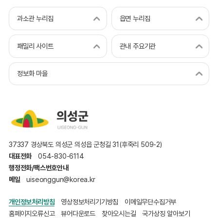
과소관 누리집
읍면 누리집
패밀리 사이트
관내 주요기관
정보화 마을
37337 경상북도 의성군 의성읍 군청길 31(후죽리 509-2)
대표전화
054-830-6114
행정전화/팩스번호안내
메일
uiseonggun@korea.kr
개인정보처리방침
영상정보처리기기방침
이메일무단수집거부
홈페이지오류신고
뷰어다운로드
찾아오시는길
국가상징 알아보기