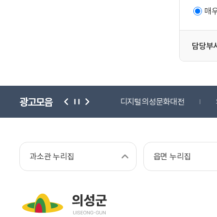
매
담당부
광고모음
단
귀농귀촌종합센터
디지털의성문화대전
과소관 누리집
읍면 누리집