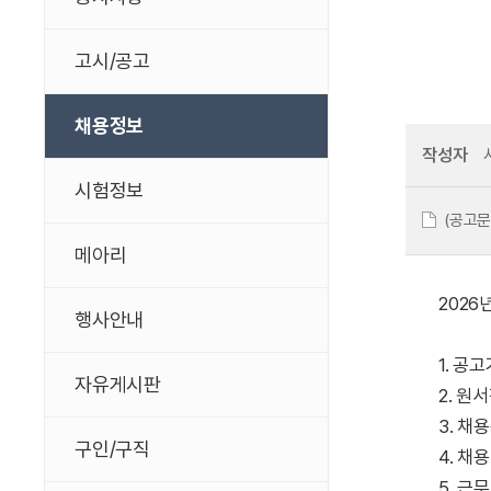
고시/공고
채용정보
작성자
시험정보
(공고문
메아리
202
행사안내
1. 공고기
자유게시판
2. 원서접
3. 채
구인/구직
4. 채
5. 근무기