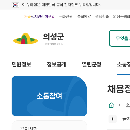
이 누리집은 대한민국 공식 전자정부 누리집입니다.
저출생지원정책포털
문화관광
통합예약
평생학습
의성군의
민원정보
정보공개
열린군정
소통
채용
소통참여
소
글
공지사항