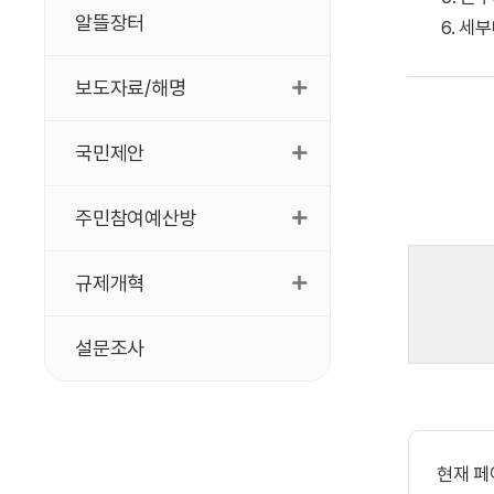
알뜰장터
6. 세
보도자료/해명
국민제안
주민참여예산방
규제개혁
설문조사
현재 페