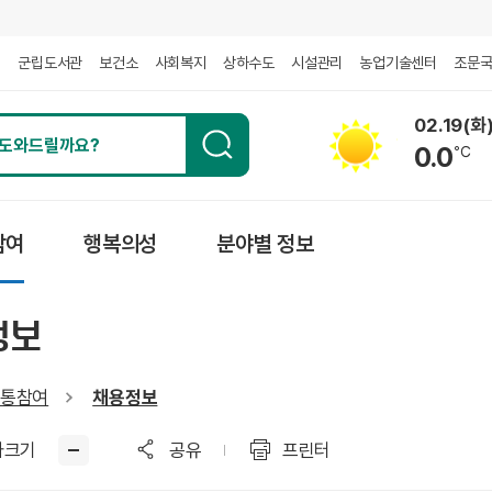
회
군립도서관
보건소
사회복지
상하수도
시설관리
농업기술센터
조문
02.19(화
0.0
℃
참여
행복의성
분야별 정보
정보
통참여
채용정보
자크기
공유
프린터