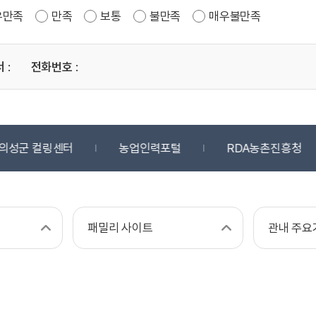
우만족
만족
보통
불만족
매우불만족
서
:
전화번호
:
의성군 컬링센터
농업인력포털
RDA농촌진흥청
패밀리 사이트
관내 주요