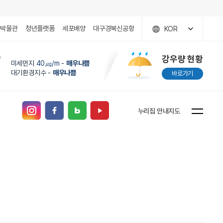
국박물관
청년플랫폼
세포배양
대구경북신공항
KOR
)
강우량 현황
미세먼지
40㎍/m
-
매우나쁨
대기환경지수 -
매우나쁨
바로가기
누리집 안내지도