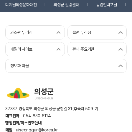
디지털의성문화대전
의성군 컬링센터
농업인력포털
과소관 누리집
읍면 누리집
패밀리 사이트
관내 주요기관
정보화 마을
37337 경상북도 의성군 의성읍 군청길 31(후죽리 509-2)
대표전화
054-830-6114
행정전화/팩스번호안내
메일
uiseonggun@korea.kr