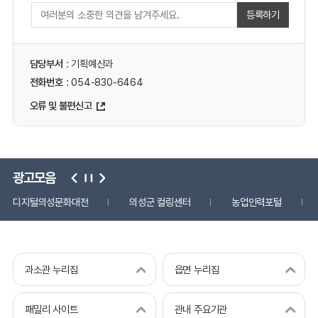
등록하기
담당부서
: 기획예산과
전화번호
: 054-830-6464
오류 및 불편신고
광고모음
디지털의성문화대전
의성군 컬링센터
농업인력포털
과소관 누리집
읍면 누리집
패밀리 사이트
관내 주요기관