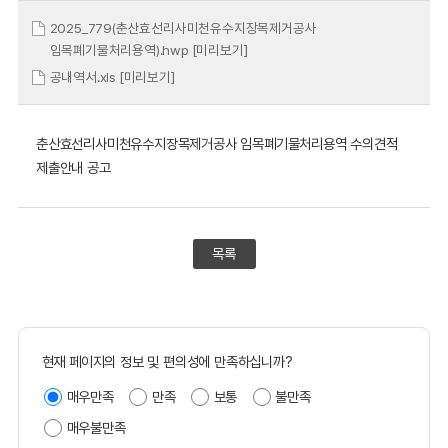
2025_779(춘산효선리사미천유수지장목제거공사
임목폐기물처리용역).hwp
[미리보기]
공내역서.xls
[미리보기]
춘산효선리사미천유수지장목제거공사 임목폐기물처리용역 수의견적
제출안내 공고
목록
현재 페이지의 정보 및 편의성에 만족하십니까?
매우만족
만족
보통
불만족
매우불만족