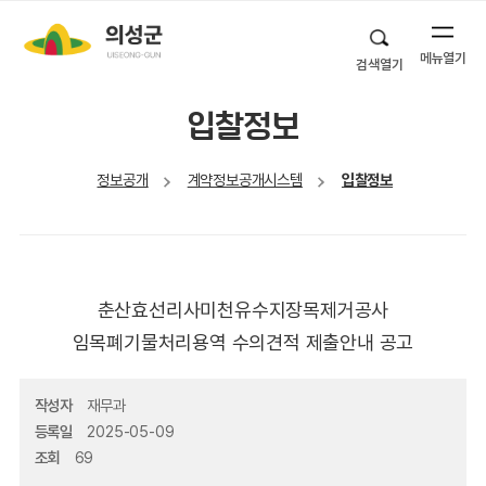
메뉴열기
검색열기
입찰정보
정보공개
계약정보공개시스템
입찰정보
춘산효선리사미천유수지장목제거공사
임목폐기물처리용역 수의견적 제출안내 공고
작성자
재무과
등록일
2025-05-09
조회
69