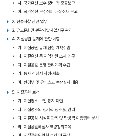
사. 국가유산 보수 정비 착·준공보고
아. 국가유산 보수정비 대상조사 보고
2. 전통사찰 관련 업무
3. 유교문화권 관광개발사업지구 관리
4. 지질공원 등재에 관한 사항
가. 지질공원 등재 신청 계획수립
나. 지질유산 등 지역자원 조사·연구
다. 지질공원 운영·관리계획 수립
라. 등재 신청서 작성·제출
마. 환경부 및 유네스코 현장실사 대응
5. 지질공원 보전
가. 지질명소 보전 장치 마련
나. 지질명소의 정기적 청소 및 관리
다. 지질공원 시설물 관리 및 탐방객 이용행태 분석
라. 지질공원해설사 역량강화교육
마. 지질공원위원회 설치 및 구성