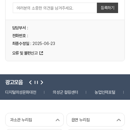
등록하기
담당부서
:
전화번호
:
최종수정일
: 2025-06-23
오류 및 불편신고
광고모음
디지털의성문화대전
의성군 컬링센터
농업인력포털
과소관 누리집
읍면 누리집