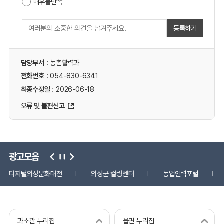
매우불만족
등록하기
담당부서
: 농촌활력과
전화번호
: 054-830-6341
최종수정일
: 2026-06-18
오류 및 불편신고
광고모음
디지털의성문화대전
의성군 컬링센터
농업인력포털
과소관 누리집
읍면 누리집