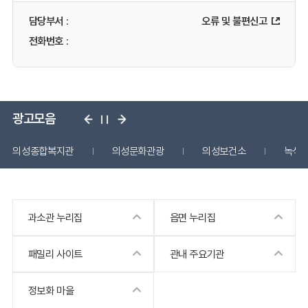
담당부서
:
오류 및 불편신고
전화번호
:
광고모음
의성종합복지관
의성문화관광
의성보건소
녹색
과소관 누리집
읍면 누리집
패밀리 사이트
관내 주요기관
정보화 마을