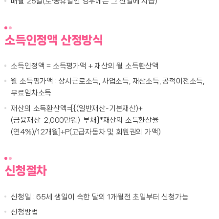
매월 25일(토·공휴일인 경우에는 그 전일에 지급)
소득인정액 산정방식
소득인정액 = 소득평가액 + 재산의 월 소득환산액
월 소득평가액 : 상시근로소득, 사업소득, 재산소득, 공적이전소득,
무료임차소득
재산의 소득환산액=[{(일반재산-기본재산)+
(금융재산-2,000만원)-부채}*재산의 소득환산율
(연4%)/12개월]+P(고급자동차 및 회원권의 가액)
신청절차
신청일 : 65세 생일이 속한 달의 1개월전 초일부터 신청가능
신청방법