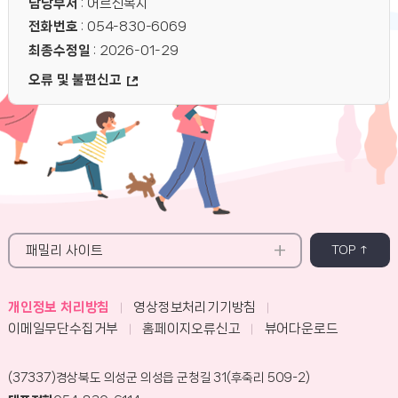
담당부서
: 어르신복지
전화번호
: 054-830-6069
최종수정일
: 2026-01-29
오류 및 불편신고
패밀리 사이트
TOP ↑
개인정보 처리방침
영상정보처리기기방침
이메일무단수집거부
홈페이지오류신고
뷰어다운로드
(37337)경상북도 의성군 의성읍 군청길 31(후죽리 509-2)