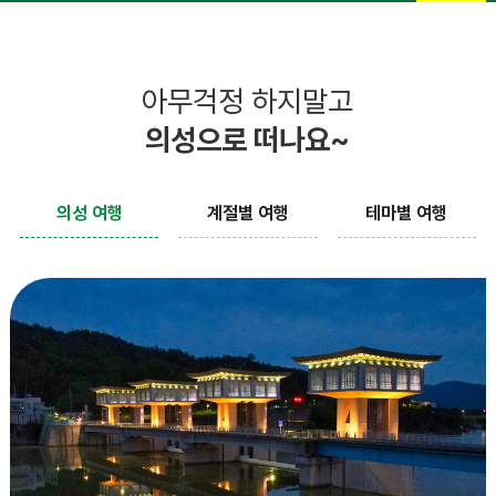
아무걱정 하지말고
의성으로 떠나요~
의성 여행
계절별 여행
테마별 여행
계절별 여행 코스 (가을)
테마별 여행 코스 (힐링여행)
계절별 여행 코스 (여름)
계절별 여행 코스 (봄)
고운사천년솔숲길
빙계서원
몸과 마음의 여유를 찾는
산수유 꽃 피는 마을
힐링여행!
자세히보기
자세히보기
자세히보기
자세히보기