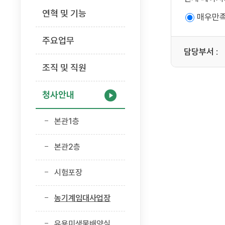
연혁 및 기능
매우만
주요업무
담당부서
:
조직 및 직원
청사안내
본관1층
본관2층
시험포장
농기계임대사업장
유용미생물배양실