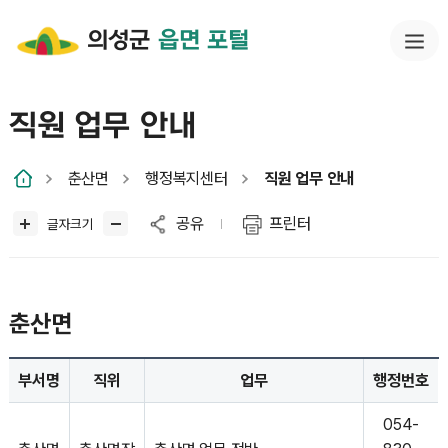
의성군
읍면 포털
직원 업무 안내
춘산면
행정복지센터
직원 업무 안내
공유
프린터
글자크기
춘산면
부서명
직위
업무
행정번호
054-