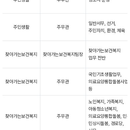
일반서무, 선거,
주민생활
주무관
주민자치, 환경, 체육
찾아가는보건복지
찾아가는보건복지
찾아가는보건복지팀장
업무 전반
국민기초생활업무,
찾아가는보건복지
주무관
의료요양통합돌봄사업
등
노인복지, 가족복지,
아동청소년복지,
찾아가는보건복지
주무관
의료요양통합돌봄, 민-
민상시돌봄, 경로당,