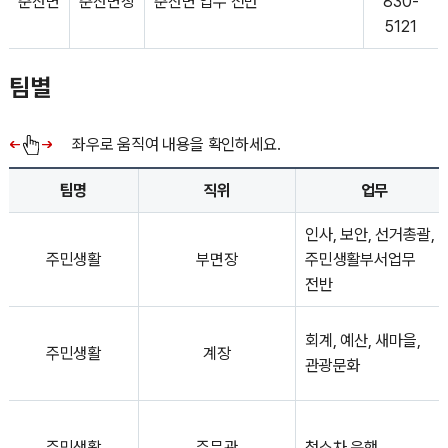
춘산면
춘산면장
춘산면 업무 전반
830-
5121
팀별
좌우로 움직여 내용을 확인하세요.
팀명
직위
업무
인사, 보안, 선거총괄,
주민생활
부면장
주민생활부서업무
전반
회계, 예산, 새마을,
주민생활
계장
관광문화
주민생활
주무관
청소차 운행