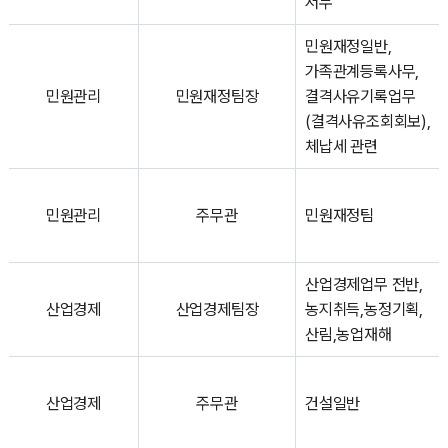
서무
민원재정일반,
가족관계등록사무,
민원관리
민원재정팀장
결격사유기록업무
(결격사유조회회보),
체납세 관련
민원관리
주무관
민원재정팀
산업경제업무 전반,
산업경제
산업경제팀장
농지취득,농정기획,
산림,농업재해
산업경제
주무관
건설일반