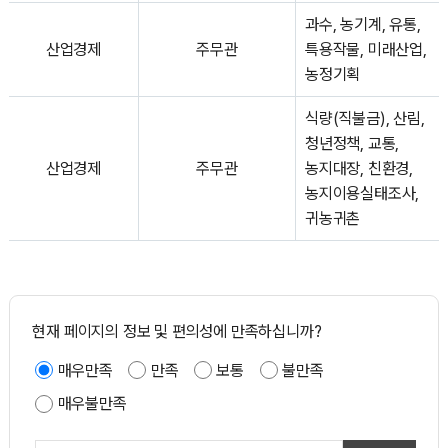
과수, 농기계, 유통,
산업경제
주무관
특용작물, 미래산업,
농정기획
식량(직불금), 산림,
청년정책, 교통,
산업경제
주무관
농지대장, 친환경,
농지이용실태조사,
귀농귀촌
현재 페이지의 정보 및 편의성에 만족하십니까?
매우만족
만족
보통
불만족
매우불만족