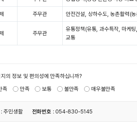
제
주무관
안전건설, 상하수도, 농촌활력(농
유통정책(유통, 과수특작, 마케팅,
제
주무관
교통
이지의 정보 및 편의성에 만족하십니까?
만족
만족
보통
불만족
매우불만족
: 주민생활
전화번호
: 054-830-5145