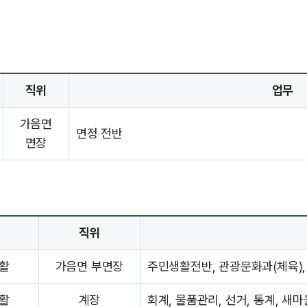
직위
업무
가음면
면정 전반
면장
직위
활
가음면 부면장
주민생활전반, 관광문화과(체육), 
활
계장
회계, 물품관리, 선거, 통계, 새마