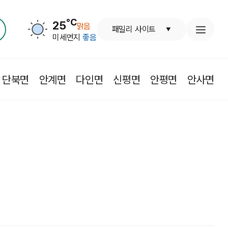
℃
25
맑음
패밀리 사이트
미세먼지
좋음
단북면
안계면
다인면
신평면
안평면
안사면