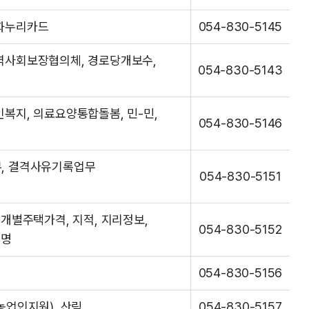
문화누리카드
054-830-5145
역사회보장협의체, 경로당개보수,
054-830-5143
복지, 의료요양통합돌봄, 민-민,
054-830-5146
무, 결격사유기록업무
054-830-5151
 개별주택가격, 지적, 지리정보,
054-830-5152
증명
054-830-5156
농업인지원), 산림
054-830-5157