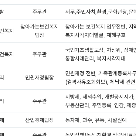
활
주무관
서무,주민자치,환경,문화관광,
찾아가는보건복지
찾아가는 보건복지 업무전반, 지
건복지
팀장
복지사각지대발굴, 재해구호
국민기초생활보장, 차상위, 장애인
건복지
주무관
통합사례관리, 복지사각지대
민원재정 전반, 가족관계등록사
리
민원재정팀장
(결격사유조회회보), 체납세 관련
지방세, 세외수입, 개별공시지가,
리
주무관
부동산관리, 주민등록, 인감, 제
제
산업경제팁장
농자재, 과수, 유통, 시설원예
제
주무관
농업정책(농정·친환경·식량·비료·