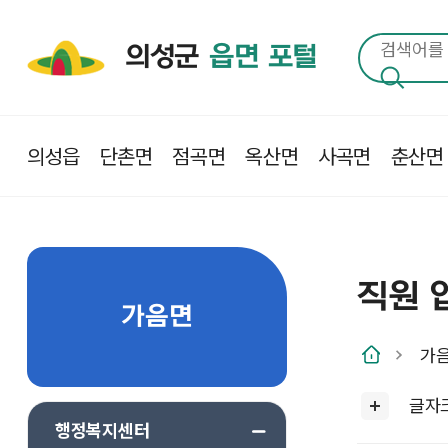
의성군
읍면 포털
의성읍
단촌면
점곡면
옥산면
사곡면
춘산면
직원 
가음면
가
글자
행정복지센터