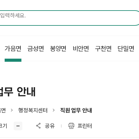
가음면
금성면
봉양면
비안면
구천면
단밀면
업무 안내
음면
행정복지센터
직원 업무 안내
크기
공유
프린터