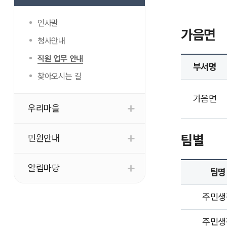
인사말
가음면
청사안내
직원 업무 안내
부서명
찾아오시는 길
가음면
우리마을
팀별
민원안내
알림마당
팀명
주민생
주민생