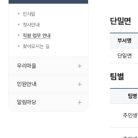
인사말
단밀면
청사안내
직원 업무 안내
부서명
찾아오시는 길
단밀면
우리마을
팀별
민원안내
팀명
알림마당
주민생