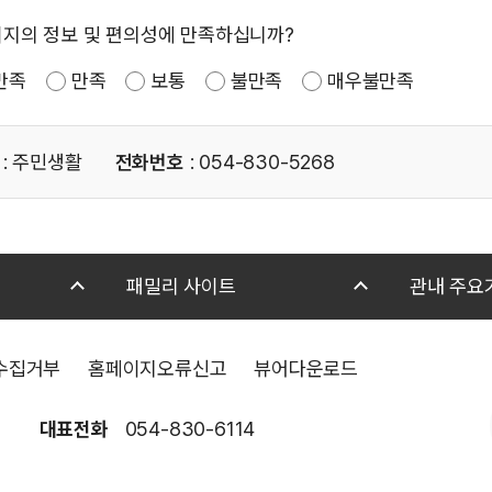
이지의 정보 및 편의성에 만족하십니까?
만족
만족
보통
불만족
매우불만족
: 주민생활
전화번호
: 054-830-5268
패밀리 사이트
관내 주요
수집거부
홈페이지오류신고
뷰어다운로드
대표전화
054-830-6114