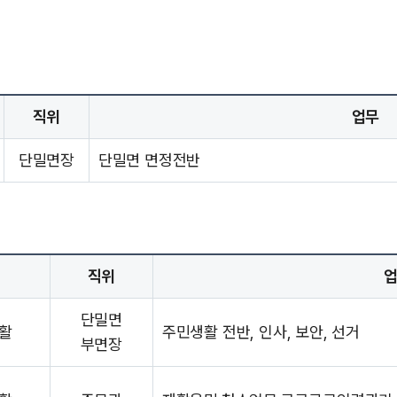
직위
업무
단밀면장
단밀면 면정전반
직위
단밀면
활
주민생활 전반, 인사, 보안, 선거
부면장