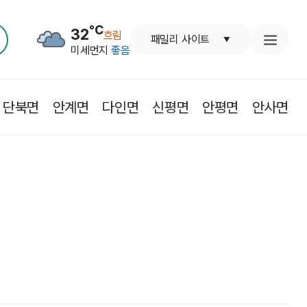
℃
32
흐림
패밀리 사이트
미세먼지
좋음
단북면
안계면
다인면
신평면
안평면
안사면