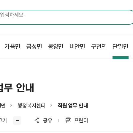
가음면
금성면
봉양면
비안면
구천면
단밀면
업무 안내
밀면
행정복지센터
직원 업무 안내
크기
공유
프린터