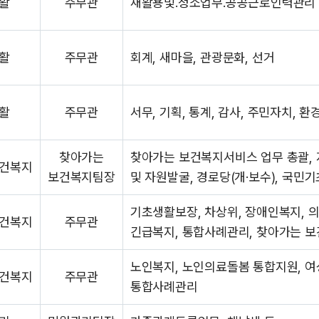
활
주무관
재활용및.청소업무.공공근로인력관리
활
주무관
회계, 새마을, 관광문화, 선거
활
주무관
서무, 기획, 통계, 감사, 주민자치, 환
찾아가는
찾아가는 보건복지서비스 업무 총괄,
건복지
보건복지팀장
및 자원발굴, 경로당(개·보수), 국민
기초생활보장, 차상위, 장애인복지, 
건복지
주무관
긴급복지, 통합사례관리, 찾아가는 
노인복지, 노인의료돌봄 통합지원, 여
건복지
주무관
통합사례관리