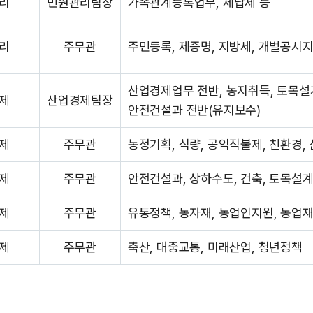
리
민원관리팀장
가족관계등록업무, 체납세 등
리
주무관
주민등록, 제증명, 지방세, 개별공시지
산업경제업무 전반, 농지취득, 토목설
제
산업경제팀장
안전건설과 전반(유지보수)
제
주무관
농정기획, 식량, 공익직불제, 친환경,
제
주무관
안전건설과, 상하수도, 건축, 토목설계
제
주무관
유통정책, 농자재, 농업인지원, 농업재
제
주무관
축산, 대중교통, 미래산업, 청년정책