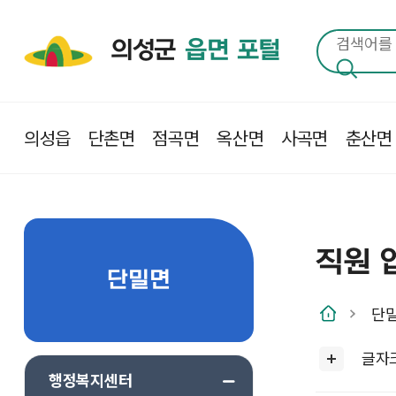
의성군
읍면 포털
의성읍
단촌면
점곡면
옥산면
사곡면
춘산면
직원 
단밀면
단
글자
행정복지센터